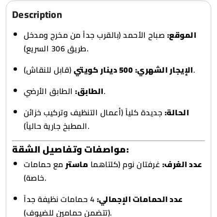
Description
الموقع:
صباح الأحمد (بالقرب جداً من مخرج ومدخل
طريق 306 السريع).
(قابل للنقاش).
الإيجار الشهري:
500 دينار كويتي
الطابق الأرضي.
الطابق:
الحالة:
جديدة كلياً (أعمال التنظيف وتركيب خزائن
المطبخ جارية حالياً).
مواصفات وتفاصيل الشقة:
عدد الغرف:
غرفتان نوم (كلتاهما
ماستر
مع حمامات
خاصة).
عدد الحمامات الإجمالي:
4 حمامات نظيفة جداً
(تتضمن حمامين للضيوف).