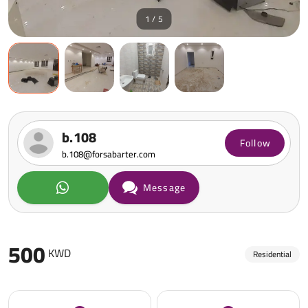
1 / 5
b.108
Follow
b.108@forsabarter.com
Message
500
KWD
Residential