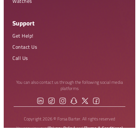
Watches
Support
Get Help!
Contact Us
Call Us
You can also contact us through the following social media
platforms
Copyright 2026 © Forsa Barter. All rights reserved
You can view our
(Privacy Policy)
and
(Terms & Conditions)