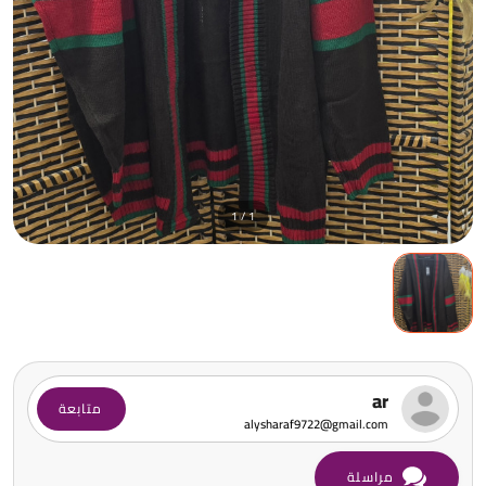
1 / 1
ar
متابعة
alysharaf9722@gmail.com
مراسلة