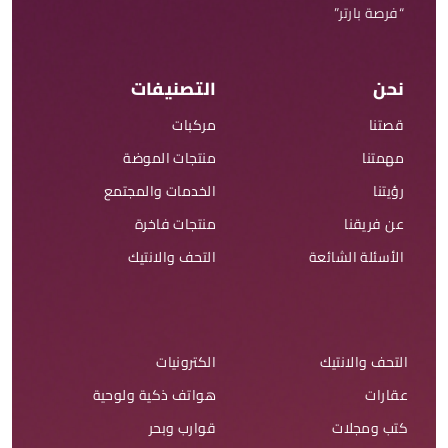
“فرصة بارتر”
نحن
التصنيفات
قصتنا
مركبات
مهمتنا
منتجات الموضة
رؤيتنا
الخدمات والمجتمع
عن فريقنا
منتجات فاخرة
الأسئلة الشائعة
التحف والانتيك
التحف والانتيك
الكترونيات
عقارات
هواتف ذكية ولوحية
كتب ومجلات
قوارب وبحر