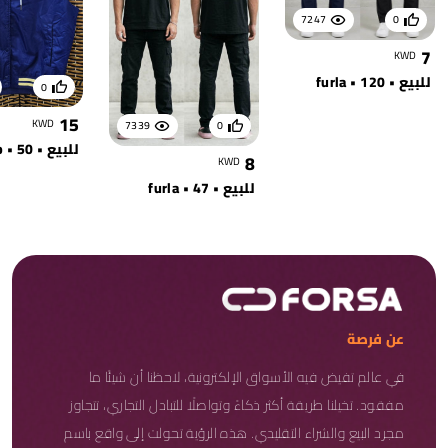
7247
0
7
KWD
للبيع • furla • 120
0
15
KWD
7339
0
8
KWD
للبيع • furla • 47
عن فرصة
في عالم تفيض فيه الأسواق الإلكترونية، لاحظنا أن شيئًا ما
مفقود. تخيلنا طريقة أكثر ذكاءً وتواصلًا للتبادل التجاري، تتجاوز
مجرد البيع والشراء التقليدي. هذه الرؤية تحولت إلى واقع باسم