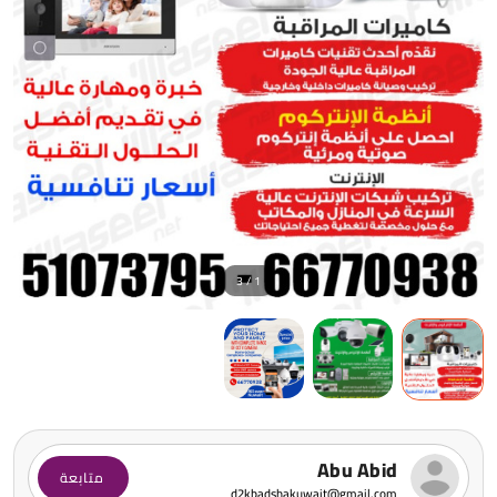
1 / 3
Abu Abid
متابعة
d2kbadshakuwait@gmail.com