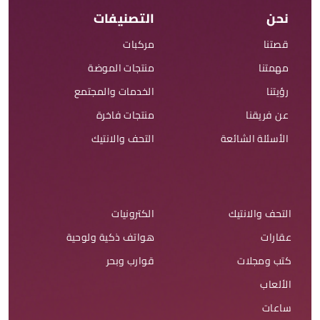
نحن
التصنيفات
قصتنا
مركبات
مهمتنا
منتجات الموضة
رؤيتنا
الخدمات والمجتمع
عن فريقنا
منتجات فاخرة
الأسئلة الشائعة
التحف والانتيك
التحف والانتيك
الكترونيات
عقارات
هواتف ذكية ولوحية
كتب ومجلات
قوارب وبحر
الألعاب
ساعات