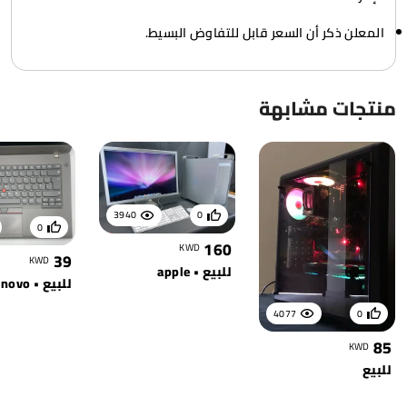
المعلن ذكر أن السعر قابل للتفاوض البسيط.
منتجات مشابهة
3940
0
0
160
KWD
39
KWD
للبيع • apple
للبيع • lenovo
4077
0
85
KWD
للبيع