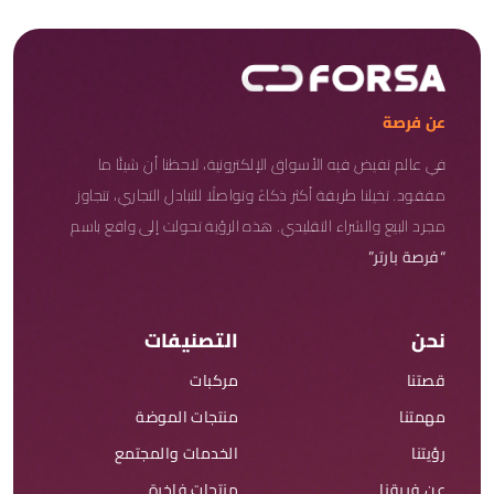
عن فرصة
في عالم تفيض فيه الأسواق الإلكترونية، لاحظنا أن شيئًا ما
مفقود. تخيلنا طريقة أكثر ذكاءً وتواصلًا للتبادل التجاري، تتجاوز
مجرد البيع والشراء التقليدي. هذه الرؤية تحولت إلى واقع باسم
“فرصة بارتر”
نحن
التصنيفات
قصتنا
مركبات
مهمتنا
منتجات الموضة
رؤيتنا
الخدمات والمجتمع
عن فريقنا
منتجات فاخرة