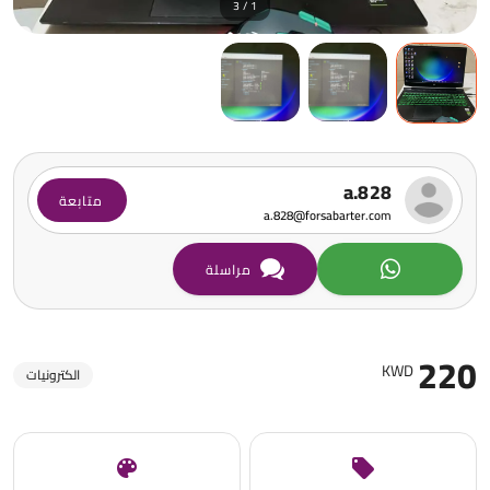
1 / 3
a.828
متابعة
a.828@forsabarter.com
مراسلة
220
KWD
الكترونيات