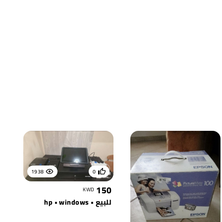
1938
0
150
KWD
للبيع • hp • windows