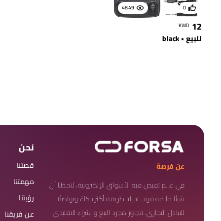
4849
0
12
KWD
للبيع • black
نحن
قصتنا
عن فرصة
مهمتنا
في عالم تفيض فيه الأسواق الإلكترونية، لاحظنا أن
رؤيتنا
شيئًا ما مفقود. تخيلنا طريقة أكثر ذكاءً وتواصلًا
للتبادل التجاري، تتجاوز مجرد البيع والشراء التقليدي.
عن فريقنا