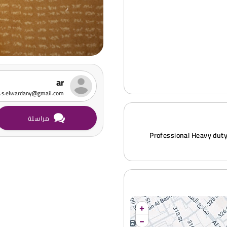
ar
h.s.elwardany@gmail.com
مراسلة
Professional Heavy duty 
+
−