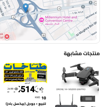
منتجات مشابهة
2499
1
10
KWD
للبيع • جوجل (بيكسل بادز)