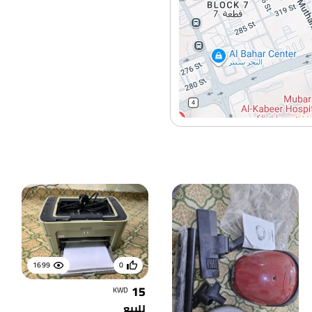
1699
0
15
KWD
للبيع