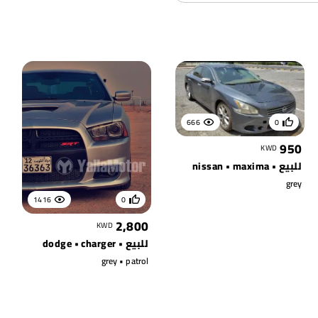
666
0
950
KWD
للبيع • nissan • maxima
grey
1416
0
2,800
KWD
للبيع • dodge • charger
grey • patrol