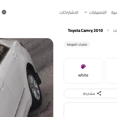
سية
التصنيفات
الاشتراكات
h
ت
Toyota Camry 2010
منتجات الموضة
white
مشاركة