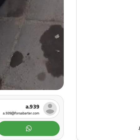
a.939
a.939@forsabarter.com