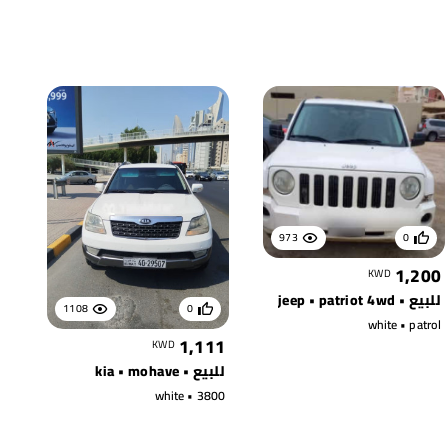
973
0
1,200
KWD
للبيع • jeep • patriot 4wd
1108
0
white • patrol
1,111
KWD
للبيع • kia • mohave
white • 3800