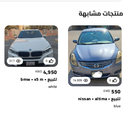
منتجات مشابهة
317
0
4,950
KWD
للبيع • bmw • x5 m
14309
0
white
550
KWD
للبيع • nissan • altima
blue