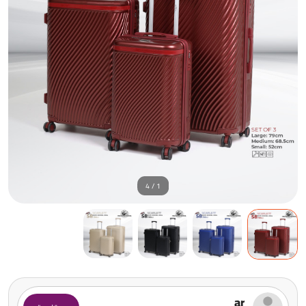
1 / 4
ar