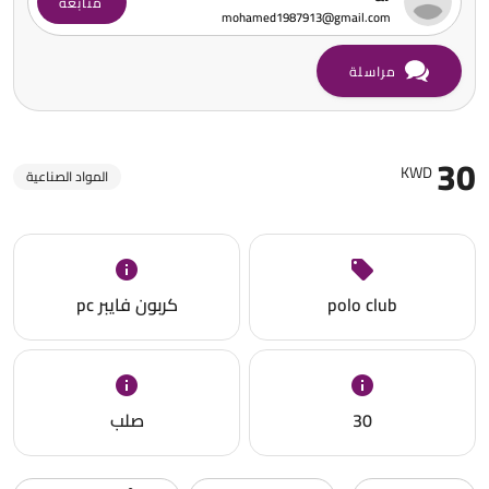
متابعة
mohamed1987913@gmail.com
مراسلة
30
KWD
المواد الصناعية
polo club
كربون فايبر pc
30
صلب