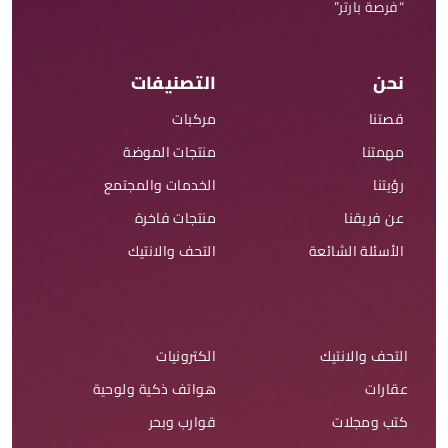
“فرصة بارتر”
نحن
التصنيفات
قصتنا
مركبات
مهمتنا
منتجات الموضة
رؤيتنا
الخدمات والمجتمع
عن فريقنا
منتجات فاخرة
الأسئلة الشائعة
التحف والانتيك
التحف والانتيك
الكترونيات
عقارات
هواتف ذكية ولوحية
كتب ومجلات
قوارب وبحر