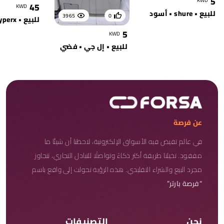
5
KWD
45
KWD
للبيع • shure • أسود
3965
0
للبيع • hyperx • أسود
5
KWD
للبيع • إل جي • فضي
عن فرصة
في عالم تفيض فيه الأسواق الإلكترونية، لاحظنا أن شيئًا ما
مفقود. تخيلنا طريقة أكثر ذكاءً وتواصلًا للتبادل التجاري، تتجاوز
مجرد البيع والشراء التقليدي. هذه الرؤية تحولت إلى واقع باسم
“فرصة بارتر”
نحن
التصنيفات