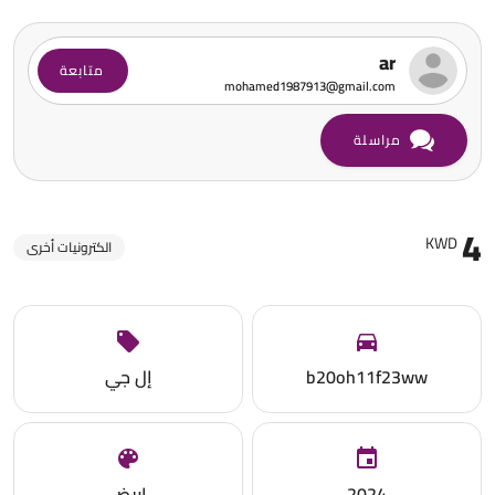
ar
متابعة
mohamed1987913@gmail.com
مراسلة
4
KWD
الكترونيات أخرى
b20oh11f23ww
إل جي
2024
ابيض