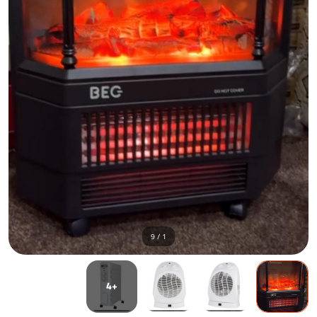
1 / 9
+4