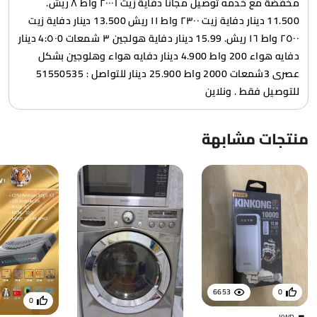
مخفضة مع خدمه توصيل مجانا دفاية زيت ا٢٠٠٠ واط ٨ ريش.
11.500 دينار دفاية زيت ٢٣٠٠ واط ١١ ريش 13.500 دينار دفاية زيت
٢٥٠٠ واط ١٦ ريش. 15.99 دينار دفاية هولجين ٣ شمعات 4:٥٠0 دينار
دفايه هواء 200 واط 4.900 دينار دفايه هواء وهلوجين بشكل
عصرى 3شمعات 2000 واط 25.900 دينار للتواصل : 51550535
للتوصيل فقط . ونلاين
منتجات مشابهة
6653
0
0