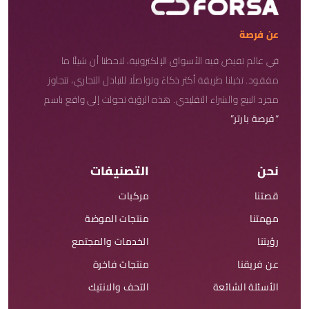
عن فرصة
في عالم تفيض فيه الأسواق الإلكترونية، لاحظنا أن شيئًا ما
مفقود. تخيلنا طريقة أكثر ذكاءً وتواصلًا للتبادل التجاري، تتجاوز
مجرد البيع والشراء التقليدي. هذه الرؤية تحولت إلى واقع باسم
“فرصة بارتر”
نحن
التصنيفات
قصتنا
مركبات
مهمتنا
منتجات الموضة
رؤيتنا
الخدمات والمجتمع
عن فريقنا
منتجات فاخرة
الأسئلة الشائعة
التحف والانتيك