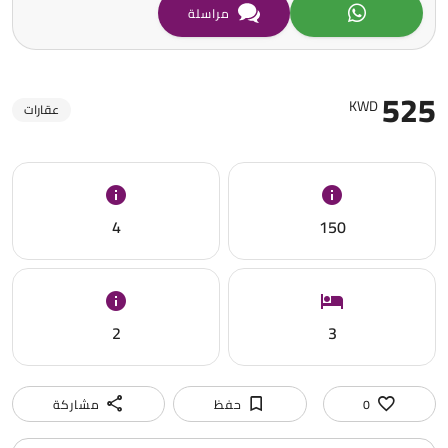
مراسلة
525
KWD
عقارات
4
150
2
3
0
حفظ
مشاركة