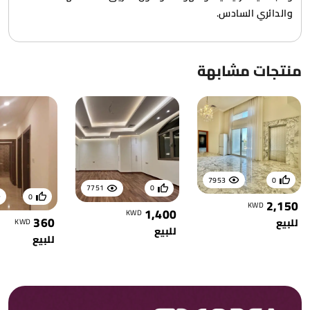
والدائري السادس.
منتجات مشابهة
7953
0
7751
0
0
2,150
KWD
1,400
KWD
360
للبيع
KWD
للبيع
للبيع