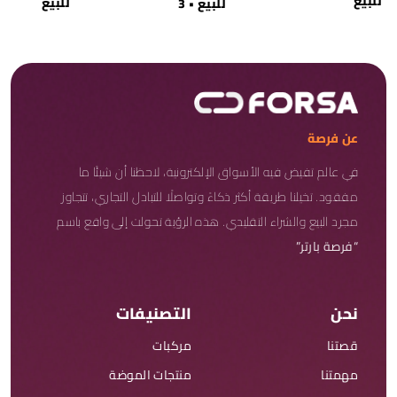
للبيع
للبيع
للبيع • 3
عن فرصة
في عالم تفيض فيه الأسواق الإلكترونية، لاحظنا أن شيئًا ما
مفقود. تخيلنا طريقة أكثر ذكاءً وتواصلًا للتبادل التجاري، تتجاوز
مجرد البيع والشراء التقليدي. هذه الرؤية تحولت إلى واقع باسم
“فرصة بارتر”
نحن
التصنيفات
قصتنا
مركبات
مهمتنا
منتجات الموضة