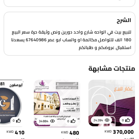
الشرح
للبيع بيت في الواحه شارع واحد دورين ونص وثيقة حرة سعر البيع
180 الف للتواصل مكالمة او واتساب ابو عمر 67640986 يسعدنا
استقبال عروضكم و طلباتكم
منتجات مشابهة
24284
0
0
34884
0
370,000
410
480
KWD
KWD
KWD