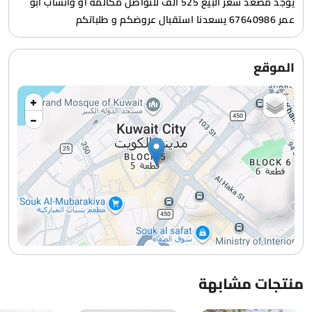
يوجد مصعد سعر البيع 525 الف للتواصل مكالمة او واتساب ابو
عمر 67640986 يسعدنا استقبال عروضكم و طلباتكم
الموقع
+
−
منتجات مشابهة