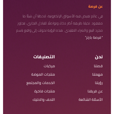
عن فرصة
في عالم تفيض فيه الأسواق الإلكترونية، لاحظنا أن شيئًا ما
مفقود. تخيلنا طريقة أكثر ذكاءً وتواصلًا للتبادل التجاري، تتجاوز
مجرد البيع والشراء التقليدي. هذه الرؤية تحولت إلى واقع باسم
“فرصة بارتر”
نحن
التصنيفات
قصتنا
مركبات
مهمتنا
منتجات الموضة
رؤيتنا
الخدمات والمجتمع
عن فريقنا
منتجات فاخرة
الأسئلة الشائعة
التحف والانتيك