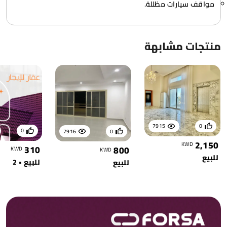
مواقف سيارات مظللة.
منتجات مشابهة
7915
0
0
7916
0
2,150
KWD
310
800
KWD
KWD
للبيع
للبيع • 2
للبيع