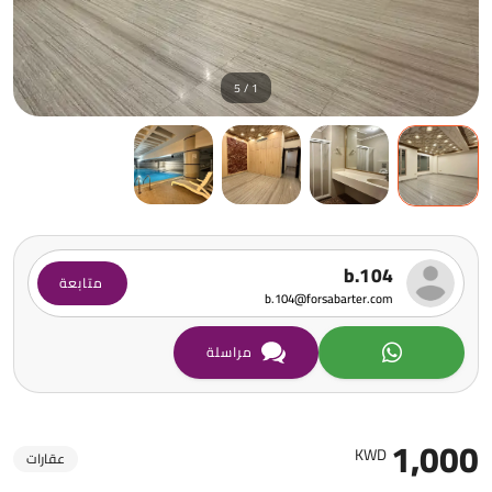
1 / 5
b.104
متابعة
b.104@forsabarter.com
مراسلة
1,000
KWD
عقارات