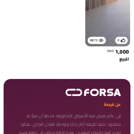
8873
0
1,000
KWD
للبيع
عن فرصة
في عالم تفيض فيه الأسواق الإلكترونية، لاحظنا أن شيئًا ما
مفقود. تخيلنا طريقة أكثر ذكاءً وتواصلًا للتبادل التجاري، تتجاوز
مجرد البيع والشراء التقليدي. هذه الرؤية تحولت إلى واقع باسم