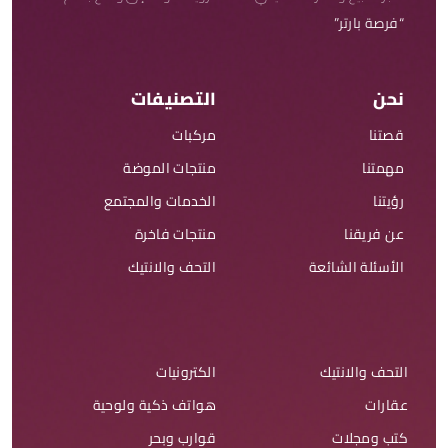
“فرصة بارتر”
نحن
التصنيفات
قصتنا
مركبات
مهمتنا
منتجات الموضة
رؤيتنا
الخدمات والمجتمع
عن فريقنا
منتجات فاخرة
الأسئلة الشائعة
التحف والانتيك
التحف والانتيك
الكترونيات
عقارات
هواتف ذكية ولوحية
كتب ومجلات
قوارب وبحر