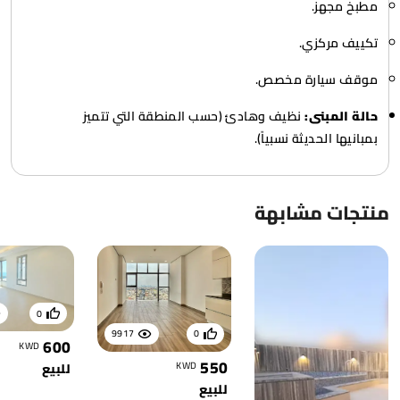
مطبخ مجهز.
تكييف مركزي.
موقف سيارة مخصص.
حالة المبنى:
نظيف وهادئ (حسب المنطقة التي تتميز
بمبانيها الحديثة نسبياً).
منتجات مشابهة
0
9917
0
600
KWD
550
KWD
للبيع
للبيع