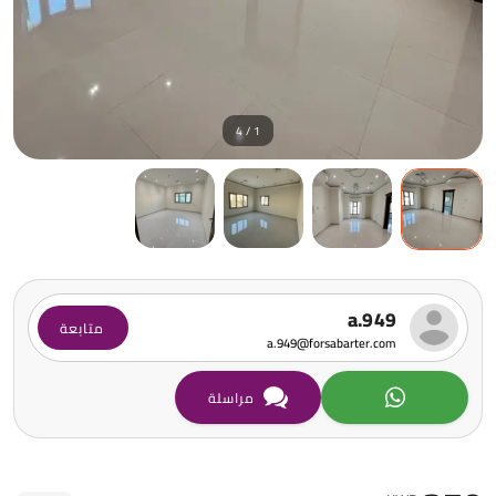
1 / 4
a.949
متابعة
a.949@forsabarter.com
مراسلة