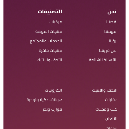
نحن
التصنيفات
قصتنا
مركبات
مهمتنا
منتجات الموضة
رؤيتنا
الخدمات والمجتمع
عن فريقنا
منتجات فاخرة
الأسئلة الشائعة
التحف والانتيك
التحف والانتيك
الكترونيات
عقارات
هواتف ذكية ولوحية
كتب ومجلات
قوارب وبحر
الألعاب
ساعات