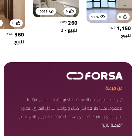
10052
0
9126
0
260
KWD
0
1,150
KWD
للبيع • 2
360
KWD
للبيع
للبيع
عن فرصة
في عالم تفيض فيه الأسواق الإلكترونية، لاحظنا أن شيئًا ما
مفقود. تخيلنا طريقة أكثر ذكاءً وتواصلًا للتبادل التجاري، تتجاوز
مجرد البيع والشراء التقليدي. هذه الرؤية تحولت إلى واقع باسم
“فرصة بارتر”