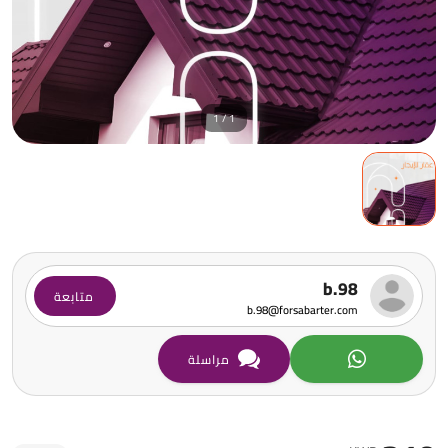
1 / 1
b.98
متابعة
b.98@forsabarter.com
مراسلة