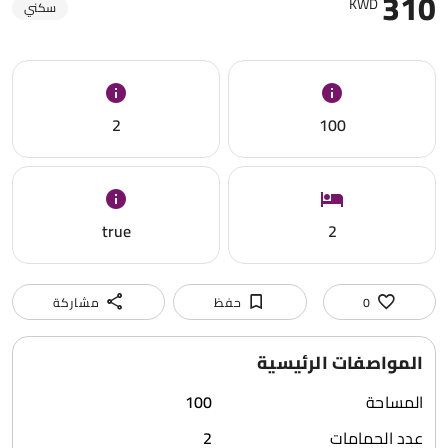
310
KWD
سكني
2
100
true
2
0
حفظ
مشاركة
المواصفات الرئيسية
المساحة
100
عدد الحمامات
2