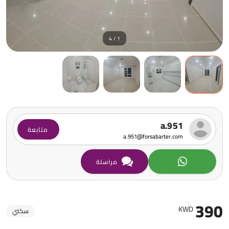
1 / 4
a.951
متابعة
a.951@forsabarter.com
مراسلة
390
KWD
سكني