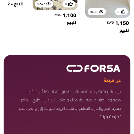
للبيع • 2
9247
0
9439
0
1,100
KWD
1,150
للبيع
KWD
للبيع
عن فرصة
في عالم تفيض فيه الأسواق الإلكترونية، لاحظنا أن شيئًا ما
مفقود. تخيلنا طريقة أكثر ذكاءً وتواصلًا للتبادل التجاري، تتجاوز
مجرد البيع والشراء التقليدي. هذه الرؤية تحولت إلى واقع باسم
“فرصة بارتر”