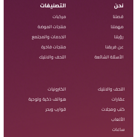
نحن
التصنيفات
قصتنا
مركبات
مهمتنا
منتجات الموضة
رؤيتنا
الخدمات والمجتمع
عن فريقنا
منتجات فاخرة
الأسئلة الشائعة
التحف والانتيك
التحف والانتيك
الكترونيات
عقارات
هواتف ذكية ولوحية
كتب ومجلات
قوارب وبحر
الألعاب
ساعات