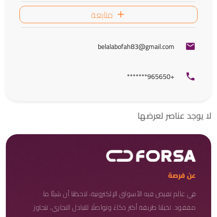
متابعة
belalabofah83@gmail.com
+965650*******
لا يوجد عناصر لعرضها
عن فرصة
في عالم تفيض فيه الأسواق الإلكترونية، لاحظنا أن شيئًا ما
مفقود. تخيلنا طريقة أكثر ذكاءً وتواصلًا للتبادل التجاري، تتجاوز