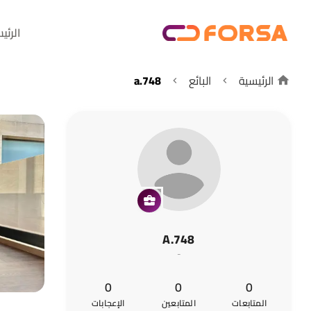
الرئي
الرئيسية
البائع
a.748
A.748
-
0
0
0
المتابعات
المتابعين
الإعجابات