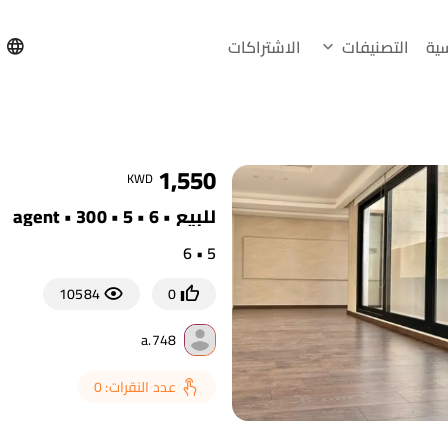
سية
التصنيفات
الاشتراكات
h
1,550
KWD
للبيع • agent • 300 • 5 • 6
5 • 6
10584
0
a.748
عدد النقرات: 0