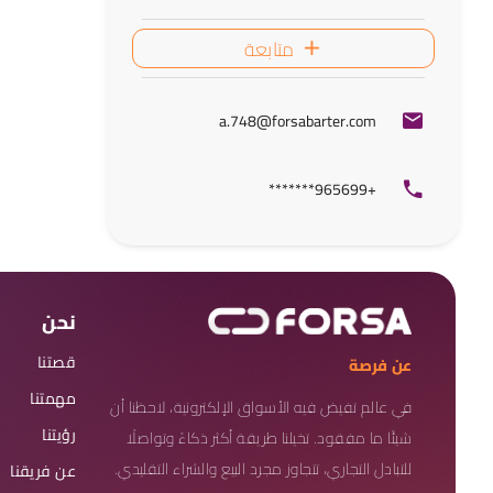
متابعة
a.748@forsabarter.com
+965699*******
نحن
قصتنا
عن فرصة
مهمتنا
في عالم تفيض فيه الأسواق الإلكترونية، لاحظنا أن
رؤيتنا
شيئًا ما مفقود. تخيلنا طريقة أكثر ذكاءً وتواصلًا
للتبادل التجاري، تتجاوز مجرد البيع والشراء التقليدي.
عن فريقنا