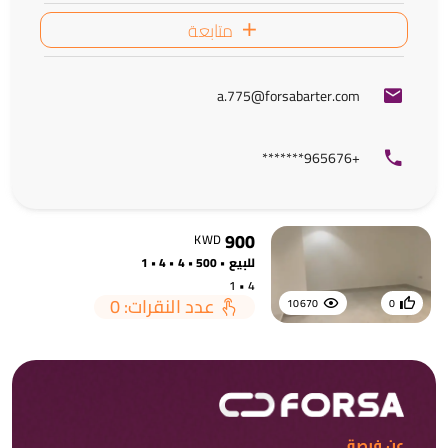
متابعة
a.775@forsabarter.com
+965676*******
900
KWD
للبيع • 500 • 4 • 4 • 1
4 • 1
عدد النقرات: 0
10670
0
عن فرصة