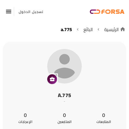
تسجيل الدخول
الرئيسية
البائع
a.775
A.775
-
0
0
0
المتابعات
المتابعين
الإعجابات