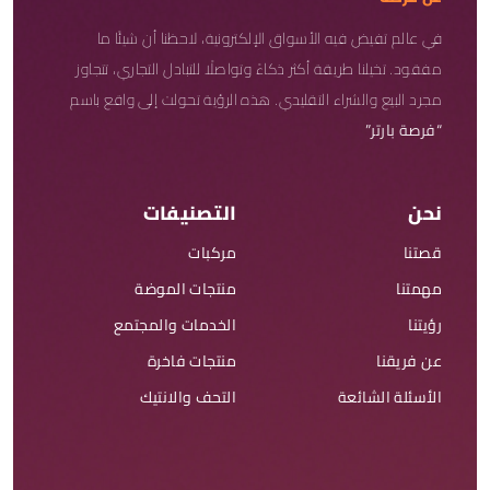
في عالم تفيض فيه الأسواق الإلكترونية، لاحظنا أن شيئًا ما
مفقود. تخيلنا طريقة أكثر ذكاءً وتواصلًا للتبادل التجاري، تتجاوز
مجرد البيع والشراء التقليدي. هذه الرؤية تحولت إلى واقع باسم
“فرصة بارتر”
نحن
التصنيفات
قصتنا
مركبات
مهمتنا
منتجات الموضة
رؤيتنا
الخدمات والمجتمع
عن فريقنا
منتجات فاخرة
الأسئلة الشائعة
التحف والانتيك