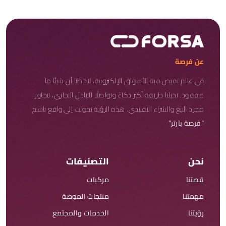
عن فرصة
في عالم تفيض فيه الأسواق الإلكترونية، لاحظنا أن شيئًا ما
مفقود. تخيلنا طريقة أكثر ذكاءً وتواصلًا للتبادل التجاري، تتجاوز
مجرد البيع والشراء التقليدي. هذه الرؤية تحولت إلى واقع باسم
“فرصة بارتر”
نحن
التصنيفات
قصتنا
مركبات
مهمتنا
منتجات الموضة
رؤيتنا
الخدمات والمجتمع