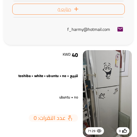
متابعة
f_harmy@hotmail.com
40
KWD
للبيع • toshiba • white • ubuntu • no
ubuntu • no
عدد النقرات: 0
7129
0