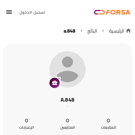
تسجيل الدخول
الرئيسية
البائع
a.848
A.848
-
0
0
0
المتابعات
المتابعين
الإعجابات