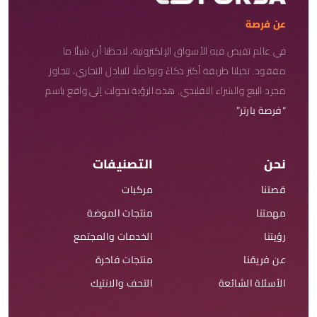
عن فرصة
في عالم تفيض فيه الأسواق الإلكترونية، لاحظنا أن شيئًا ما
مفقود. تخيلنا طريقة أكثر ذكاءً وتواصلًا للتبادل التجاري، تتجاوز
مجرد البيع والشراء التقليدي. هذه الرؤية تحولت إلى واقع باسم
“فرصة بارتر”
نحن
التصنيفات
قصتنا
مركبات
مهمتنا
منتجات الموضة
رؤيتنا
الخدمات والمجتمع
عن فريقنا
منتجات فاخرة
الأسئلة الشائعة
التحف والانتيك