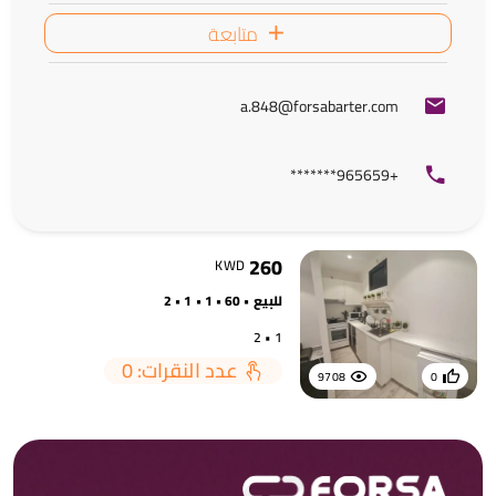
متابعة
a.848@forsabarter.com
+965659*******
260
KWD
للبيع • 60 • 1 • 1 • 2
1 • 2
عدد النقرات: 0
9708
0