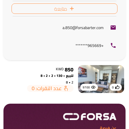
متابعة
a.850@forsabarter.com
+965669*******
850
KWD
للبيع • 130 • 2 • 2 • 8
2 • 8
عدد النقرات: 0
9700
0
عن فرصة