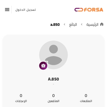
تسجيل الدخول
الرئيسية
البائع
a.850
A.850
-
0
0
0
المتابعات
المتابعين
الإعجابات