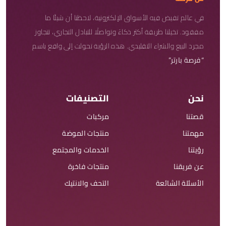
في عالم تفيض فيه الأسواق الإلكترونية، لاحظنا أن شيئًا ما
مفقود. تخيلنا طريقة أكثر ذكاءً وتواصلًا للتبادل التجاري، تتجاوز
مجرد البيع والشراء التقليدي. هذه الرؤية تحولت إلى واقع باسم
“فرصة بارتر”
نحن
التصنيفات
قصتنا
مركبات
مهمتنا
منتجات الموضة
رؤيتنا
الخدمات والمجتمع
عن فريقنا
منتجات فاخرة
الأسئلة الشائعة
التحف والانتيك