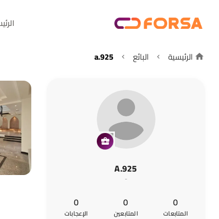
الرئي
الرئيسية
البائع
a.925
A.925
-
0
0
0
المتابعات
المتابعين
الإعجابات