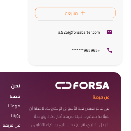
متابعة
a.925@forsabarter.com
+965965*******
نحن
قصتنا
عن فرصة
مهمتنا
في عالم تفيض فيه الأسواق الإلكترونية، لاحظنا أن
رؤيتنا
شيئًا ما مفقود. تخيلنا طريقة أكثر ذكاءً وتواصلًا
للتبادل التجاري، تتجاوز مجرد البيع والشراء التقليدي.
عن فريقنا