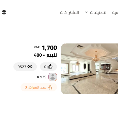
سية
التصنيفات
الاشتراكات
h
1,700
KWD
للبيع • 400
9527
0
a.925
عدد النقرات: 0