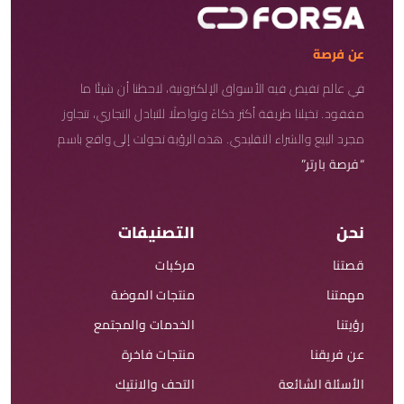
عن فرصة
في عالم تفيض فيه الأسواق الإلكترونية، لاحظنا أن شيئًا ما
مفقود. تخيلنا طريقة أكثر ذكاءً وتواصلًا للتبادل التجاري، تتجاوز
مجرد البيع والشراء التقليدي. هذه الرؤية تحولت إلى واقع باسم
“فرصة بارتر”
نحن
التصنيفات
قصتنا
مركبات
مهمتنا
منتجات الموضة
رؤيتنا
الخدمات والمجتمع
عن فريقنا
منتجات فاخرة
الأسئلة الشائعة
التحف والانتيك