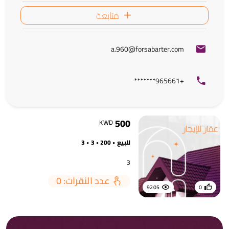
متابعة
a.960@forsabarter.com
+965661*******
500
KWD
للبيع • 200 • 3 • 3
3
عدد النقرات: 0
9205
0