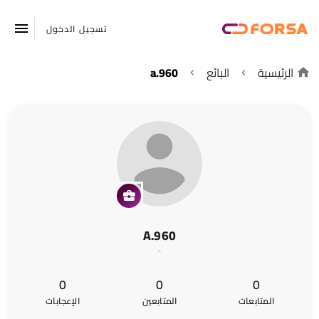
تسجيل الدخول
الرئيسية
البائع
a.960
A.960
-
0
0
0
المتابعات
المتابعين
الإعجابات