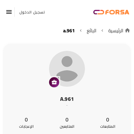
تسجيل الدخول
الرئيسية
البائع
a.961
A.961
-
0
0
0
المتابعات
المتابعين
الإعجابات