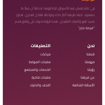
في عالم تفيض فيه الأسواق الإلكترونية، لاحظنا أن شيئًا ما
مفقود. تخيلنا طريقة أكثر ذكاءً وتواصلًا للتبادل التجاري، تتجاوز
مجرد البيع والشراء التقليدي. هذه الرؤية تحولت إلى واقع باسم
“فرصة بارتر”
نحن
التصنيفات
قصتنا
مركبات
مهمتنا
منتجات الموضة
رؤيتنا
الخدمات والمجتمع
عن فريقنا
منتجات فاخرة
الأسئلة الشائعة
التحف والانتيك