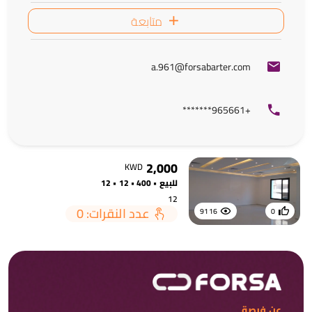
متابعة
a.961@forsabarter.com
+965661*******
2,000
KWD
للبيع • 400 • 12 • 12
12
عدد النقرات: 0
9116
0
عن فرصة