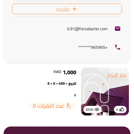
متابعة
b.91@forsabarter.com
+965965*******
1,000
KWD
للبيع • 400 • 6 • 6
6
عدد النقرات: 0
8300
0