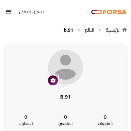
تسجيل الدخول
الرئيسية
البائع
b.91
B.91
-
0
0
0
المتابعات
المتابعين
الإعجابات