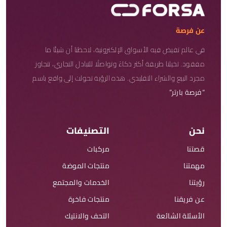
عن فرصة
في عالم تفيض فيه الأسواق الإلكترونية، لاحظنا أن شيئًا ما
مفقود. تخيلنا طريقة أكثر ذكاءً وتواصلًا للتبادل التجاري، تتجاوز
مجرد البيع والشراء التقليدي. هذه الرؤية تحولت إلى واقع باسم
“فرصة بارتر”
نحن
التصنيفات
قصتنا
مركبات
مهمتنا
منتجات الموضة
رؤيتنا
الخدمات والمجتمع
عن فريقنا
منتجات فاخرة
الأسئلة الشائعة
التحف والانتيك