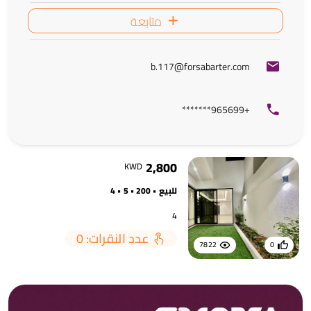
متابعة
b.117@forsabarter.com
+965699*******
2,800
KWD
للبيع • 200 • 5 • 4
4
عدد النقرات: 0
7822
0