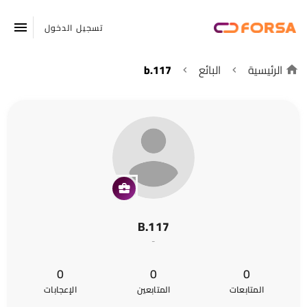
تسجيل الدخول
الرئيسية
البائع
b.117
B.117
-
0
0
0
المتابعات
المتابعين
الإعجابات