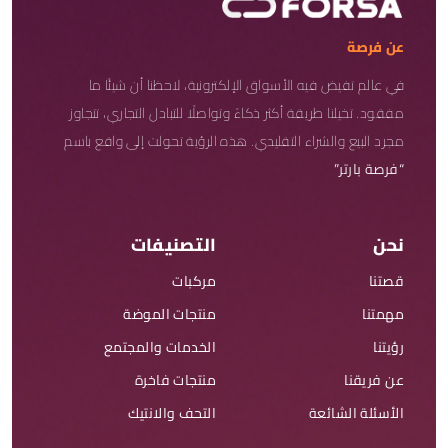
عن فرصة
في عالم تفيض فيه الأسواق الإلكترونية، لاحظنا أن شيئًا ما
مفقود. تخيلنا طريقة أكثر ذكاءً وتواصلًا للتبادل التجاري، تتجاوز
مجرد البيع والشراء التقليدي. هذه الرؤية تحولت إلى واقع باسم
“فرصة بارتر”
نحن
التصنيفات
قصتنا
مركبات
مهمتنا
منتجات الموضة
رؤيتنا
الخدمات والمجتمع
عن فريقنا
منتجات فاخرة
الأسئلة الشائعة
التحف والانتيك