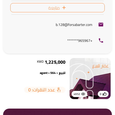
متابعة
b.128@forsabarter.com
+965967*******
1,225,000
KWD
للبيع • agent • 564
عدد النقرات: 0
4952
0