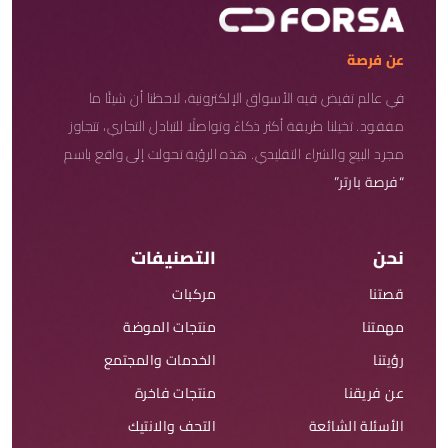
عن فرصة
في عالم تفيض فيه الأسواق الإلكترونية، لاحظنا أن شيئًا ما
مفقود. تخيلنا طريقة أكثر ذكاءً وتواصلًا للتبادل التجاري، تتجاوز
مجرد البيع والشراء التقليدي. هذه الرؤية تحولت إلى واقع باسم
“فرصة بارتر”
نحن
التصنيفات
قصتنا
مركبات
مهمتنا
منتجات الموضة
رؤيتنا
الخدمات والمجتمع
عن فريقنا
منتجات فاخرة
الأسئلة الشائعة
التحف والانتيك