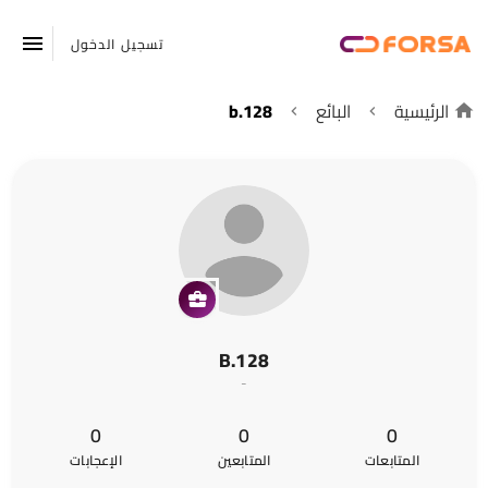
تسجيل الدخول
الرئيسية
البائع
b.128
B.128
-
0
0
0
المتابعات
المتابعين
الإعجابات