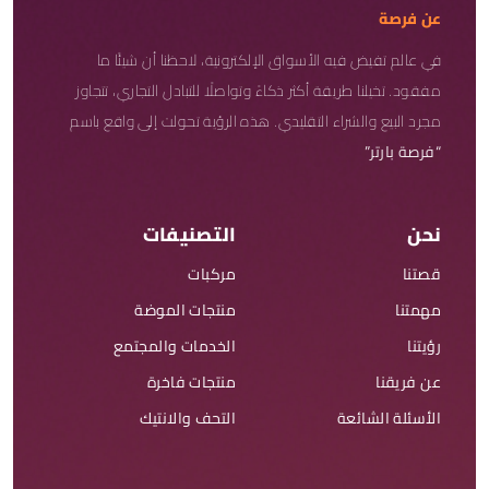
عن فرصة
في عالم تفيض فيه الأسواق الإلكترونية، لاحظنا أن شيئًا ما
مفقود. تخيلنا طريقة أكثر ذكاءً وتواصلًا للتبادل التجاري، تتجاوز
مجرد البيع والشراء التقليدي. هذه الرؤية تحولت إلى واقع باسم
“فرصة بارتر”
نحن
التصنيفات
قصتنا
مركبات
مهمتنا
منتجات الموضة
رؤيتنا
الخدمات والمجتمع
عن فريقنا
منتجات فاخرة
الأسئلة الشائعة
التحف والانتيك