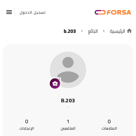
تسجيل الدخول
الرئيسية
البائع
b.203
B.203
-
0
1
0
المتابعات
المتابعين
الإعجابات