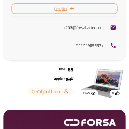
متابعة
b.203@forsabarter.com
+965557*******
65
KWD
للبيع • apple
عدد النقرات: 0
4545
0