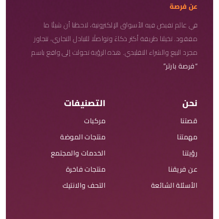
عن فرصة
في عالم تفيض فيه الأسواق الإلكترونية، لاحظنا أن شيئًا ما
مفقود. تخيلنا طريقة أكثر ذكاءً وتواصلًا للتبادل التجاري، تتجاوز
مجرد البيع والشراء التقليدي. هذه الرؤية تحولت إلى واقع باسم
“فرصة بارتر”
نحن
التصنيفات
قصتنا
مركبات
مهمتنا
منتجات الموضة
رؤيتنا
الخدمات والمجتمع
عن فريقنا
منتجات فاخرة
الأسئلة الشائعة
التحف والانتيك