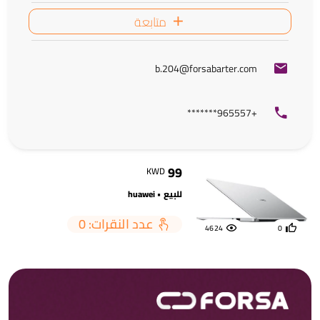
متابعة
b.204@forsabarter.com
+965557*******
99
KWD
للبيع • huawei
عدد النقرات: 0
4624
0