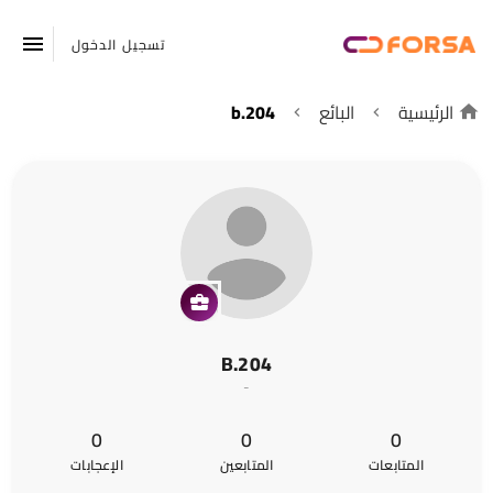
تسجيل الدخول
الرئيسية
البائع
b.204
B.204
-
0
0
0
المتابعات
المتابعين
الإعجابات