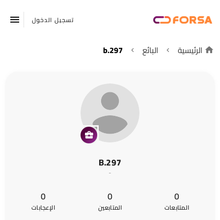
تسجيل الدخول
الرئيسية
البائع
b.297
B.297
-
0
0
0
المتابعات
المتابعين
الإعجابات