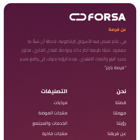
عن فرصة
في عالم تفيض فيه الأسواق الإلكترونية، لاحظنا أن شيئًا ما
مفقود. تخيلنا طريقة أكثر ذكاءً وتواصلًا للتبادل التجاري، تتجاوز
مجرد البيع والشراء التقليدي. هذه الرؤية تحولت إلى واقع باسم
“فرصة بارتر”
نحن
التصنيفات
قصتنا
مركبات
مهمتنا
منتجات الموضة
رؤيتنا
الخدمات والمجتمع
عن فريقنا
منتجات فاخرة