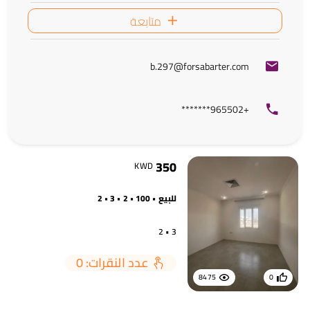
متابعة
b.297@forsabarter.com
+965502*******
350
KWD
للبيع • 100 • 2 • 3 • 2
3 • 2
عدد النقرات: 0
8475
0