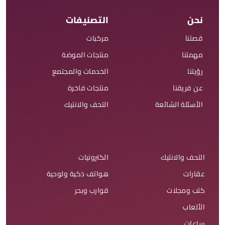
نحن
التصنيفات
قصتنا
مركبات
مهمتنا
منتجات الموضة
رؤيتنا
الخدمات والمجتمع
عن فريقنا
منتجات فاخرة
الأسئلة الشائعة
التحف والانتيك
التحف والانتيك
الكترونيات
عقارات
هواتف ذكية ولوحية
كتب ومجلات
قوارب وبحر
الألعاب
ساعات