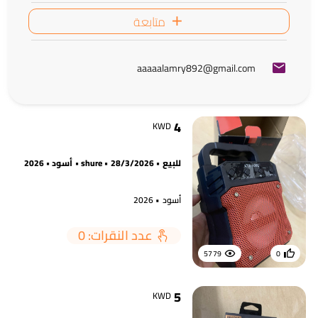
متابعة
aaaaalamry892@gmail.com
4
KWD
للبيع • 28/3/2026 • shure • أسود • 2026
أسود • 2026
عدد النقرات: 0
5779
0
5
KWD