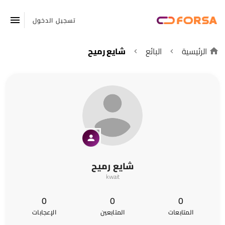
تسجيل الدخول
الرئيسية
البائع
شايع رميح
شايع رميح
kwait
0
0
0
المتابعات
المتابعين
الإعجابات