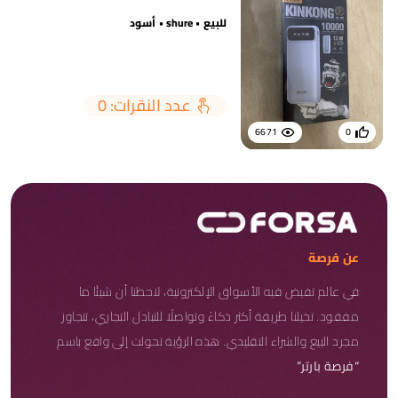
للبيع • shure • أسود
عدد النقرات: 0
6671
0
عن فرصة
في عالم تفيض فيه الأسواق الإلكترونية، لاحظنا أن شيئًا ما
مفقود. تخيلنا طريقة أكثر ذكاءً وتواصلًا للتبادل التجاري، تتجاوز
مجرد البيع والشراء التقليدي. هذه الرؤية تحولت إلى واقع باسم
“فرصة بارتر”