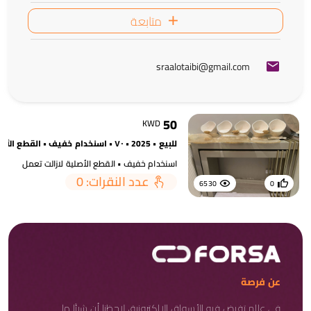
متابعة
sraalotaibi@gmail.com
50
KWD
للبيع • 2025 • ٧٠ • اسنخدام خفيف • القطع الأصلية لازالت تعمل
اسنخدام خفيف • القطع الأصلية لازالت تعمل
عدد النقرات: 0
6530
0
عن فرصة
في عالم تفيض فيه الأسواق الإلكترونية، لاحظنا أن شيئًا ما