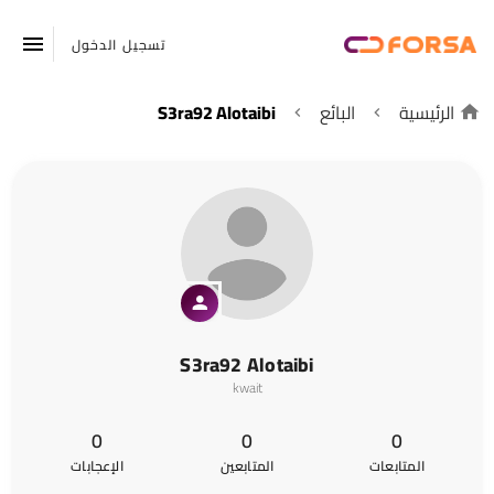
تسجيل الدخول
الرئيسية
البائع
S3ra92 Alotaibi
S3ra92 Alotaibi
kwait
0
0
0
المتابعات
المتابعين
الإعجابات