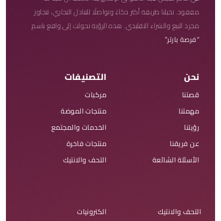
مفقود. تخيلنا طريقة أكثر ذكاءً وتواصلًا للتبادل التجاري، تتجاوز
مجرد البيع والشراء التقليدي. هذه الرؤية تحولت إلى واقع باسم
“فرصة بارتر”
نحن
التصنيفات
قصتنا
مركبات
مهمتنا
منتجات الموضة
رؤيتنا
الخدمات والمجتمع
عن فريقنا
منتجات فاخرة
الأسئلة الشائعة
التحف والانتيك
التحف والانتيك
الكترونيات