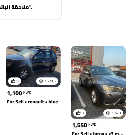
ذكر البائع أن السيارة "أمورها طيبة" والبيع "بالمنظور".
ملاحظة البائ:
0
15315
1,100
KWD
For Sell • renault • blue
0
1248
1,550
KWD
For Sell • bmw • x3 m40i