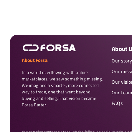
About 
About Forsa
Our stor
Our miss
In a world overflowing with online 
marketplaces, we saw something missing. 
Our visio
We imagined a smarter, more connected 
way to trade, one that went beyond 
Our team
buying and selling. That vision became 
FAQs
Forsa Barter.
You can also contact us through the following social media pla