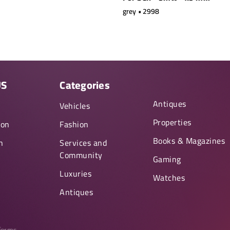
grey • 2998
US
Categories
Antiques
y
Vehicles
Properties
ion
Fashion
Books & Magazines
n
Services and
Community
Gaming
Luxuries
Watches
Antiques
tforms