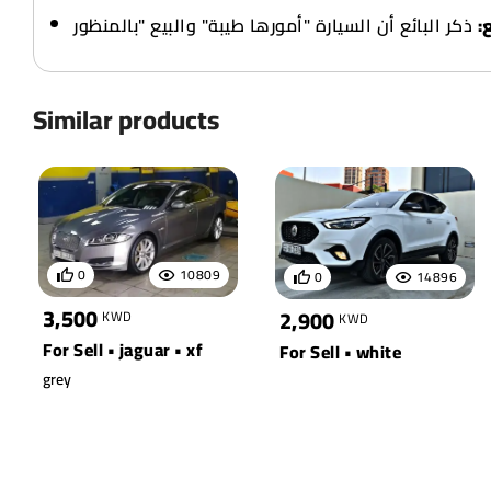
ع
Similar products
0
10809
0
14896
3,500
2,900
KWD
KWD
For Sell • jaguar • xf
For Sell • white
grey