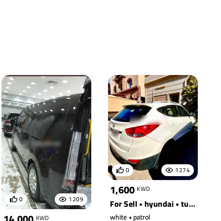
0
1274
1,600
KWD
0
1209
For Sell • hyundai • tucson fwd
14,000
white • patrol
KWD