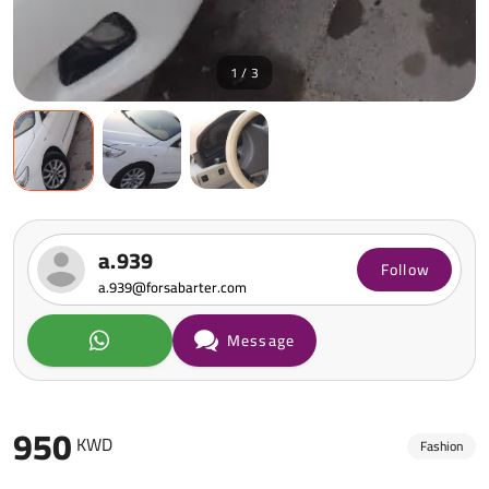
1 / 3
a.939
Follow
a.939@forsabarter.com
Message
950
KWD
Fashion