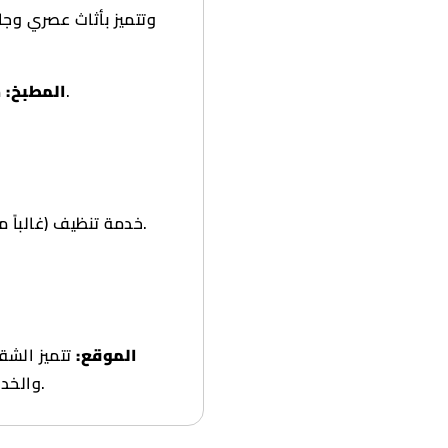
مطبخ مجهز بجميع الأجهزة الضرورية (ثلاجة، غسالة، غاز).
المطبخ:
خدمة تنظيف (غالباً متوفرة في هذا النوع من الشقق الفندقية/المؤثثة).
الموقع:
تتميز الشق
والخدمات، ويسهل الوصول منها إلى طريق الفحيحيل السريع.