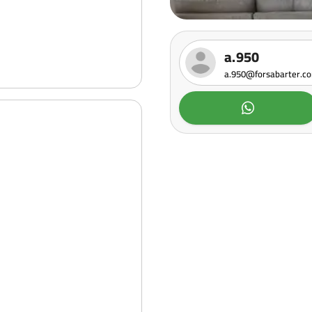
a.950
a.950@forsabarter.c