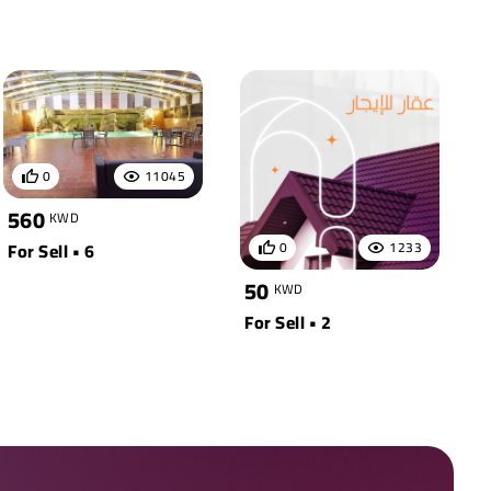
0
11045
560
KWD
For Sell • 6
0
1233
50
KWD
For Sell • 2