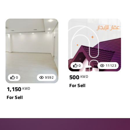
0
11123
500
KWD
0
9592
For Sell
1,150
KWD
For Sell