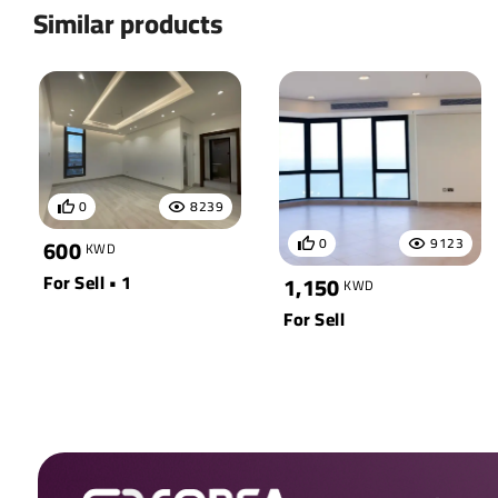
Similar products
0
8239
0
9123
600
KWD
For Sell • 1
1,150
KWD
For Sell