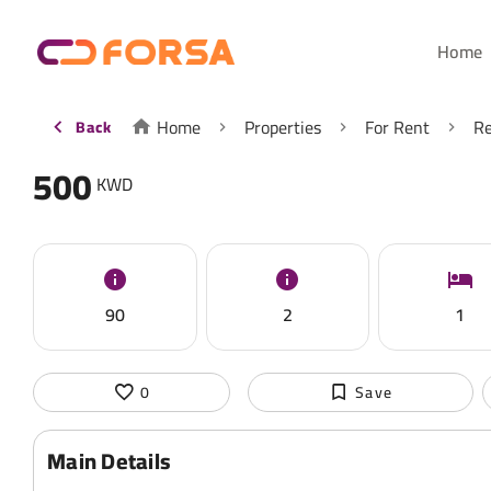
Home
Home
Properties
For Rent
Re
Back
500
KWD
90
2
1
0
Save
Main Details