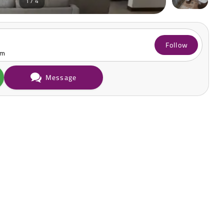
1 / 4
Follow
om
Message