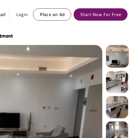
العر
Login
Place an Ad
Start Now For Free
rtment