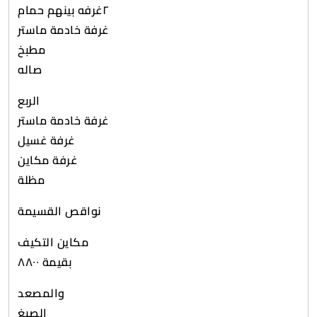
٢غرفه بينهم حمام
غرفة خادمة ماستر
مطبخ
صاله
الربع
غرفة خادمة ماستر
غرفة غسيل
غرفة مكاين
مظلة
نواقص القسيمة
مكاين التكيف
بقيمة ٨٨٠٠
والمصعد
الصبغ