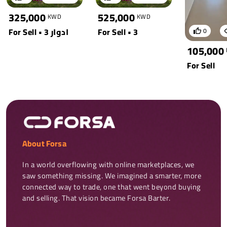
325,000
525,000
KWD
KWD
For Sell • 3 ادوار
For Sell • 3
0
105,000
For Sell
About Forsa
In a world overflowing with online marketplaces, we 
saw something missing. We imagined a smarter, more 
connected way to trade, one that went beyond buying 
and selling. That vision became Forsa Barter.