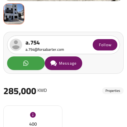
a.754
Follow
a.754@forsabarter.com
Message
285,000
KWD
Properties
400