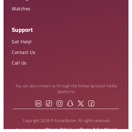
Watches
Support
Get Help!
Contact Us
Call Us
You can also contact us through the following social media
platforms
Copyright 2026 © Forsa Barter. All rights reserved
You can view our
(Privacy Policy)
and
(Terms & Conditions)