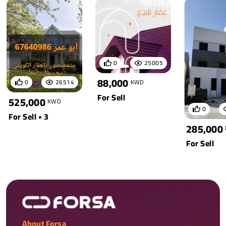
0
25005
88,000
0
26514
KWD
For Sell
525,000
KWD
0
For Sell • 3
285,000
For Sell
About Forsa