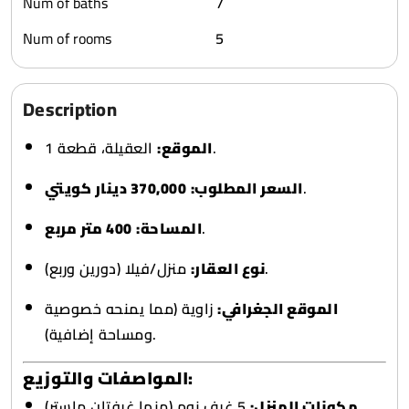
Num of baths
7
Num of rooms
5
Description
العقيلة، قطعة 1.
الموقع:
370,000 دينار كويتي
السعر المطلوب:
.
400 متر مربع
المساحة:
.
منزل/فيلا (دورين وربع).
نوع العقار:
الموقع الجغرافي:
زاوية (مما يمنحه خصوصية
ومساحة إضافية).
المواصفات والتوزيع:
5 غرف نوم (منها غرفتان ماستر).
مكونات المنزل: