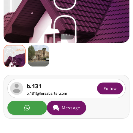
1 / 2
b.131
Follow
b.131@forsabarter.com
Message