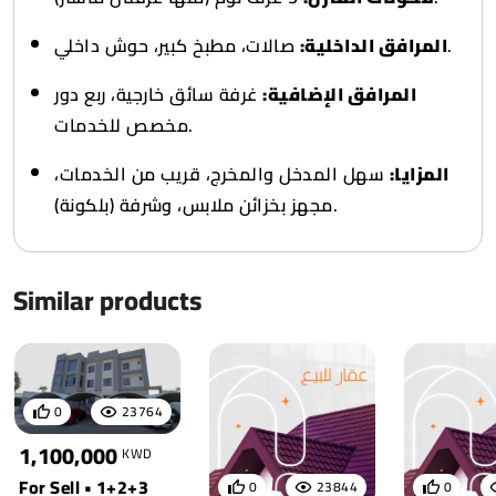
صالات، مطبخ كبير، حوش داخلي.
المرافق الداخلية:
المرافق الإضافية:
غرفة سائق خارجية، ربع دور
مخصص للخدمات.
المزايا:
سهل المدخل والمخرج، قريب من الخدمات،
مجهز بخزائن ملابس، وشرفة (بلكونة).
Similar products
0
23764
1,100,000
KWD
For Sell • 1+2+3
0
23844
0