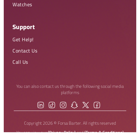
Watches
Support
Get Help!
Contact Us
Call Us
You can also contact us through the following social media
platforms
Copyright 2026 © Forsa Barter. All rights reserved
You can view our
(Privacy Policy)
and
(Terms & Conditions)