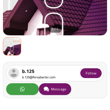
1 / 1
b.125
Follow
b.125@forsabarter.com
Message