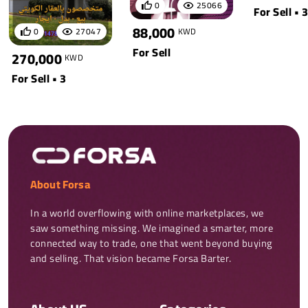
0
25066
For Sell • 3
88,000
0
27047
KWD
For Sell
270,000
KWD
For Sell • 3
About Forsa
In a world overflowing with online marketplaces, we 
saw something missing. We imagined a smarter, more 
connected way to trade, one that went beyond buying 
and selling. That vision became Forsa Barter.