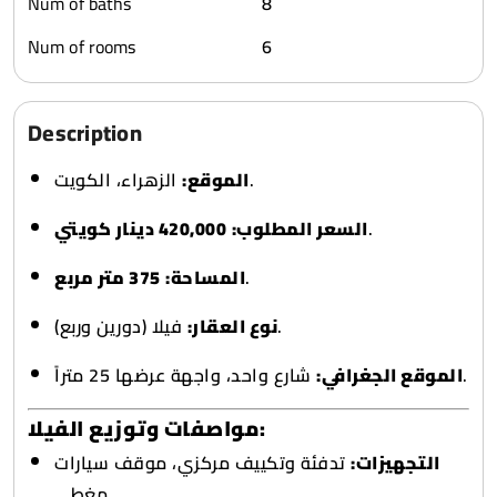
Num of baths
8
Num of rooms
6
Description
الزهراء، الكويت.
الموقع:
420,000 دينار كويتي
السعر المطلوب:
.
375 متر مربع
المساحة:
.
فيلا (دورين وربع).
نوع العقار:
شارع واحد، واجهة عرضها 25 متراً.
الموقع الجغرافي:
مواصفات وتوزيع الفيلا:
التجهيزات:
تدفئة وتكييف مركزي، موقف سيارات
مغطى.