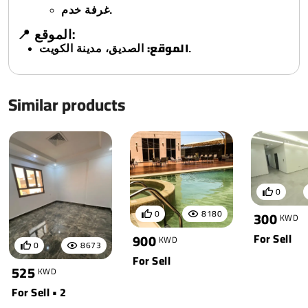
غرفة خدم.
📍 الموقع:
الموقع:
الصديق، مدينة الكويت.
Similar products
0
0
8180
300
KWD
For Sell
900
KWD
0
8673
For Sell
525
KWD
For Sell • 2