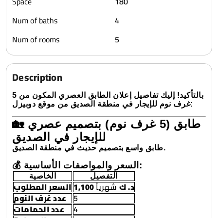
Space
180
Num of baths
4
Num of rooms
5
Description
بالتأكيد! إليك تفاصيل إعلان الطابق العصري المكون من 5
غرف نوم للإيجار في منطقة الصديق من موقع دوبيزل:
🏡 طابق (5 غرف نوم) بتصميم عصري
للإيجار في الصديق
طابق واسع بتصميم حديث في منطقة الصديق.
💰 السعر والمواصفات الأساسية:
التفصيل
الخاصية
1,100 د. ك
شهرياً
السعر المطلوب
عدد غرف النوم
5
عدد الحمامات
4