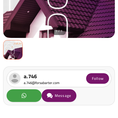
1 / 1
a.746
Follow
a.746@forsabarter.com
Message