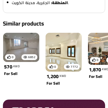
الجابرية، مدينة الكويت.
المنطقة:
Similar products
0
6852
0
570
KWD
0
7772
1,870
KW
For Sell
1,200
For Sell
KWD
For Sell