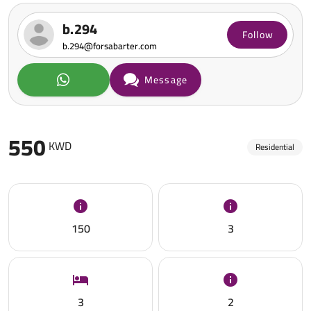
b.294
Follow
b.294@forsabarter.com
Message
550
KWD
Residential
150
3
3
2