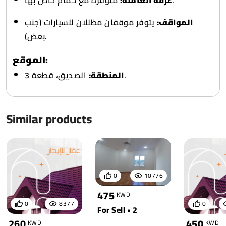
المواقف:
يتوفر موقفان مظللان للسيارات (جنب
بعض).
الموقع:
الصديق، قطعة 3.
المنطقة:
Similar products
0
10776
475
KWD
0
8377
0
For Sell • 2
260
450
KWD
KWD