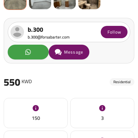
b.300
Follow
b.300@forsabarter.com
Message
550
KWD
Residential
150
3