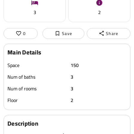
3
2
0
Save
Share
Main Details
Space
150
Num of baths
3
Num of rooms
3
Floor
2
Description