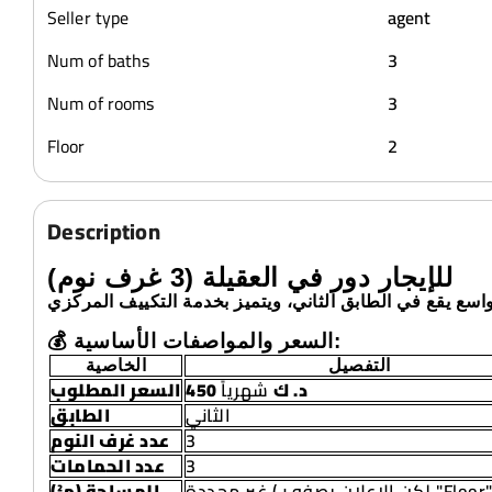
Seller type
agent
Num of baths
3
Num of rooms
3
Floor
2
Description
للإيجار دور في العقيلة (3 غرف نوم)
💰 السعر والمواصفات الأساسية:
التفصيل
الخاصية
450 د. ك
شهرياً
السعر المطلوب
الثاني
الطابق
عدد غرف النوم
3
عدد الحمامات
3
غير محددة (لكن الإعلان يصفه بـ "Flo
المساحة (م²)