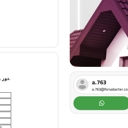
دور واسع يقع في الطابق الثاني، ويتميز بخدمة التكييف المركزي.
a.763
a.763@forsabarter.c
or")