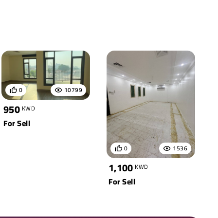
0
10799
950
KWD
For Sell
0
1536
1,100
KWD
For Sell