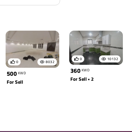
0
10132
0
8032
360
KWD
500
KWD
For Sell • 2
For Sell