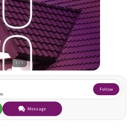
1 / 1
Follow
om
Message