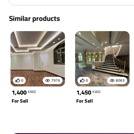
Similar products
0
7976
0
8065
1,400
1,450
KWD
KWD
For Sell
For Sell