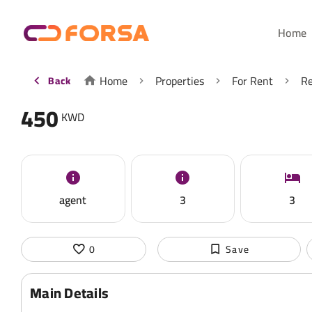
Home
Home
Properties
For Rent
Re
Back
450
KWD
agent
3
3
0
Save
Main Details