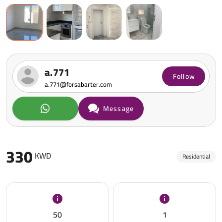
a.771
Follow
a.771@forsabarter.com
Message
330
KWD
Residential
50
1