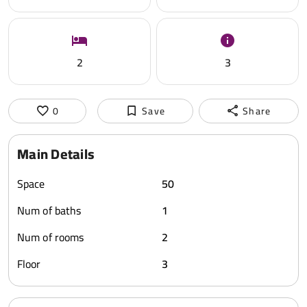
2
3
0
Save
Share
Main Details
Space
50
Num of baths
1
Num of rooms
2
Floor
3