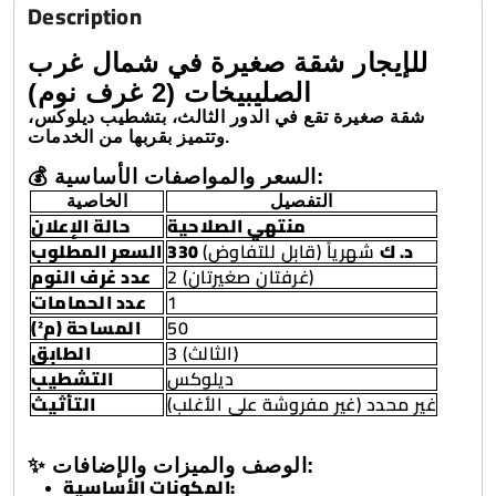
Description
للإيجار شقة صغيرة في شمال غرب
الصليبيخات (2 غرف نوم)
شقة صغيرة تقع في الدور الثالث، بتشطيب ديلوكس،
وتتميز بقربها من الخدمات.
💰 السعر والمواصفات الأساسية:
التفصيل
الخاصية
منتهي الصلاحية
حالة الإعلان
330 د. ك
شهرياً (قابل للتفاوض)
السعر المطلوب
2 (غرفتان صغيرتان)
عدد غرف النوم
عدد الحمامات
1
المساحة (م²)
50
3 (الثالث)
الطابق
ديلوكس
التشطيب
غير محدد (غير مفروشة على الأغلب)
التأثيث
✨ الوصف والميزات والإضافات:
المكونات الأساسية: