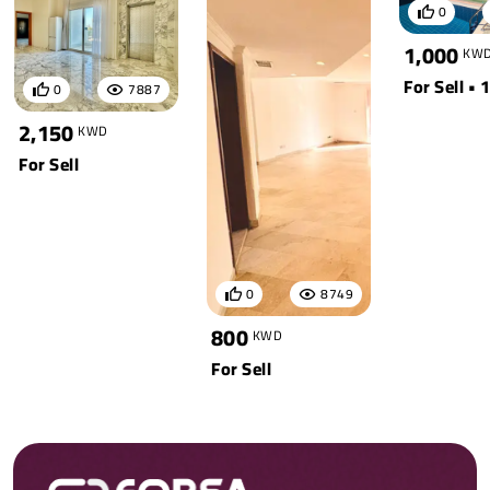
0
1,000
KW
For Sell • 1
0
7887
2,150
KWD
For Sell
0
8749
800
KWD
For Sell