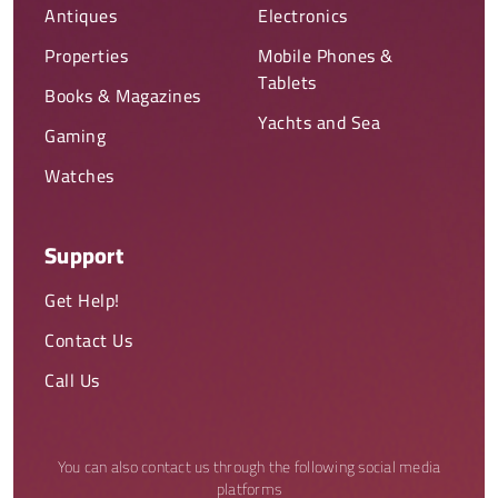
Antiques
Electronics
Properties
Mobile Phones &
Tablets
Books & Magazines
Yachts and Sea
Gaming
Watches
Support
Get Help!
Contact Us
Call Us
You can also contact us through the following social media
platforms