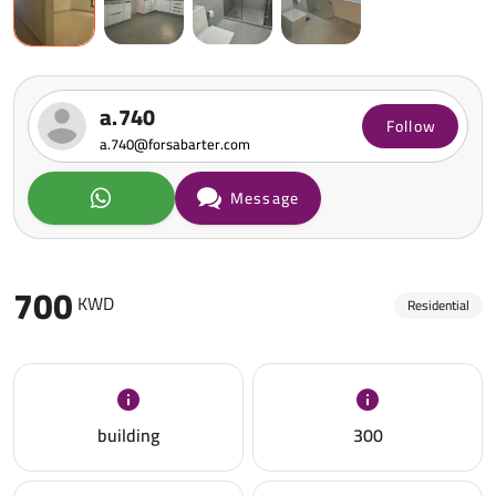
a.740
Follow
a.740@forsabarter.com
Message
700
KWD
Residential
building
300