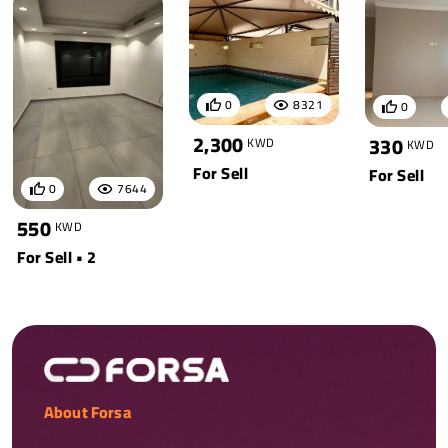
0
8321
0
2,300
330
KWD
KWD
For Sell
For Sell
0
7644
550
KWD
For Sell • 2
About Forsa