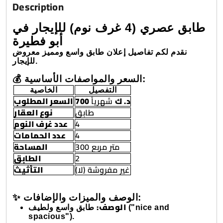
Description
طابق عصري (4 غرف نوم) للإيجار في
أبو فطيرة
نقدم لكم تفاصيل إعلان طابق واسع ومميز معروض
للإيجار.
💰 السعر والمواصفات الأساسية:
التفصيل
الخاصية
700 د. ك
شهرياً
السعر المطلوب
طابق
نوع العقار
عدد غرف النوم
4
عدد الحمامات
4
300 متر مربع
المساحة
الطابق
2
غير مفروشة (لا)
التأثيث
✨ الوصف والميزات والإضافات:
الوصف:
طابق واسع ولطيف ("nice and
spacious").