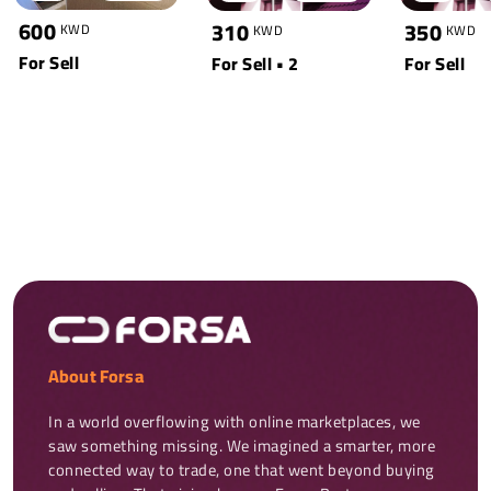
600
310
350
KWD
KWD
KWD
For Sell
For Sell • 2
For Sell
About Forsa
In a world overflowing with online marketplaces, we 
saw something missing. We imagined a smarter, more 
connected way to trade, one that went beyond buying 