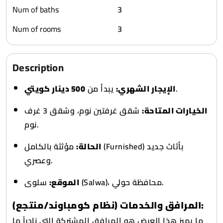
Num of baths
3
Num of rooms
3
Description
500 دينار كويتي
يبدأ من
الإيجار الشهري:
.
الخيارات المتاحة:
شقق غرفتين نوم، وشقق 3 غرف
نوم.
الحالة:
مؤثثة بالكامل (Furnished) بأثاث جديد
وعصري.
سلوى (Salwa)، محافظة حولي.
الموقع:
المرافق والخدمات (نظام كومباوند/منتجع):
ما يميز هذا العرض هو المرافق المشتركة التي نادراً ما