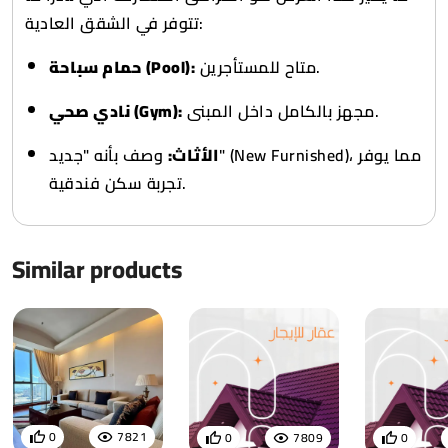
تتوفر في الشقق العادية:
متاح للمستأجرين.
حمام سباحة (Pool):
مجهز بالكامل داخل المبنى.
نادي صحي (Gym):
الأثاث:
وصف بأنه "جديد" (New Furnished)، مما يوفر
تجربة سكن فندقية.
Similar products
0
7821
0
7809
0