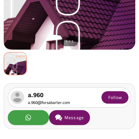
1 / 1
a.960
Follow
a.960@forsabarter.com
Message