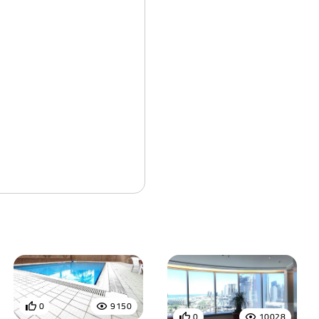
0
9150
0
10028