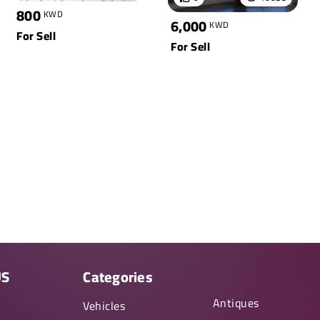
800
KWD
6,000
KWD
For Sell
For Sell
US
Categories
Antiques
y
Vehicles