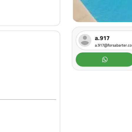
a.917
a.917@forsabarter.c