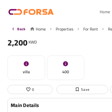
Home
Home
Properties
For Rent
Re
Back
2,200
KWD
villa
400
0
Save
Main Details