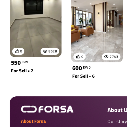
0
8628
0
7743
550
KWD
600
KWD
For Sell • 2
For Sell • 6
About 
About Forsa
Our stor