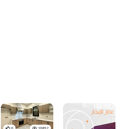
0
10852