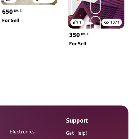
650
KWD
For Sell
1
1071
350
KWD
For Sell
Support
Electronics
Get Help!