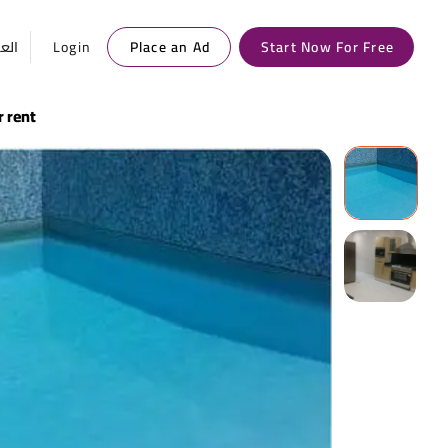
العر
Login
Place an Ad
Start Now For Free
r rent