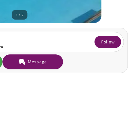
1 / 2
Follow
om
Message