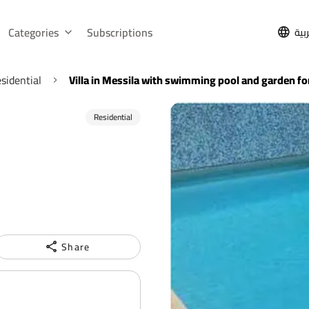
Categories
Subscriptions
بية
sidential
Villa in Messila with swimming pool and garden fo
Residential
Share