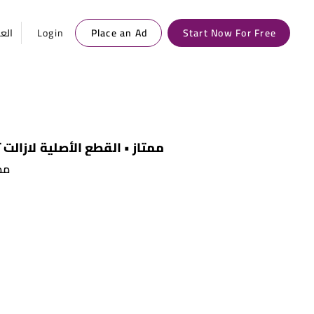
العر
Login
Place an Ad
Start Now For Free
• 2024 • art • ممتاز • القطع الأصلية لازالت تعمل
ممت