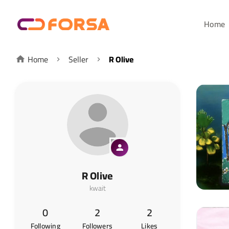
Home
Home
Seller
R Olive
R Olive
kwait
0
2
2
Following
Followers
Likes