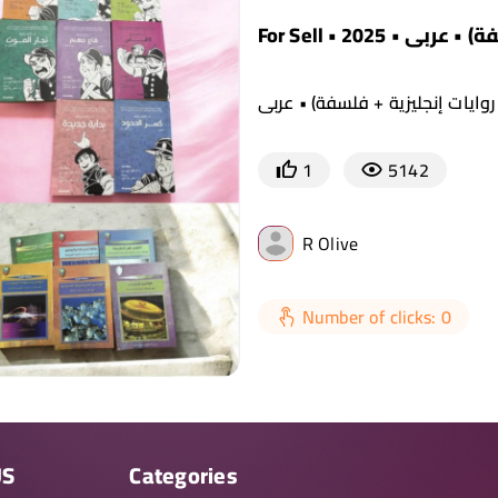
ايات إنجليزية + فلسفة) • عربي
1
5142
R Olive
Number of clicks: 0
US
Categories