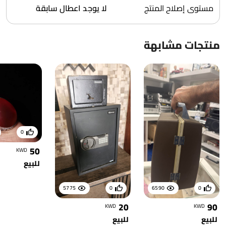
مستوى إصلاح المنتج
لا يوجد اعطال سابقة
منتجات مشابهة
0
50
KWD
للبيع
5775
0
6590
0
20
90
KWD
KWD
للبيع
للبيع