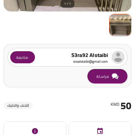
1 / 1
S3ra92 Alotaibi
متابعة
sraalotaibi@gmail.com
مراسلة
50
KWD
التحف والانتيك