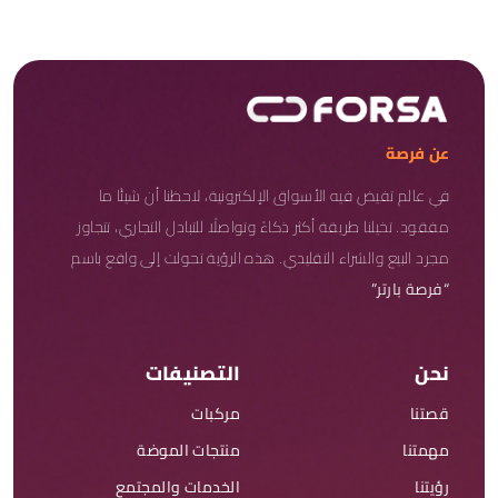
عن فرصة
في عالم تفيض فيه الأسواق الإلكترونية، لاحظنا أن شيئًا ما
مفقود. تخيلنا طريقة أكثر ذكاءً وتواصلًا للتبادل التجاري، تتجاوز
مجرد البيع والشراء التقليدي. هذه الرؤية تحولت إلى واقع باسم
“فرصة بارتر”
نحن
التصنيفات
قصتنا
مركبات
مهمتنا
منتجات الموضة
رؤيتنا
الخدمات والمجتمع