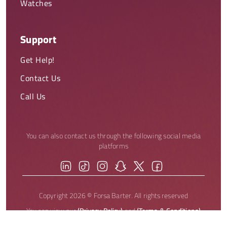
Watches
Support
Get Help!
Contact Us
Call Us
You can also contact us through the following social media
platforms
Copyright 2026 © Forsa Barter. All rights reserved
You can view our
(Privacy Policy)
and
(Terms & Conditions)