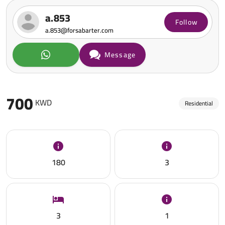
a.853
Follow
a.853@forsabarter.com
Message
700
KWD
Residential
180
3
3
1